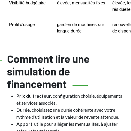
Visibilité budgétaire
élevée, mensualités fixes
élevée, lo
résiduell
Profil d’usage
gardien de machines sur 
renouvell
longue durée
de disponi
Comment lire une
simulation de
financement
Prix du tracteur
, configuration choisie, équipements
et services associés,
Durée
, choisissez une durée cohérente avec votre
rythme d’utilisation et la valeur de revente attendue,
Apport
, utile pour alléger les mensualités, à ajuster
selon votre trésorerie,